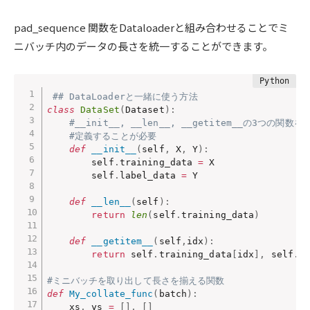
pad_sequence 関数をDataloaderと組み合わせることでミ
ニバッチ内のデータの長さを統一することができます。
## DataLoaderと一緒に使う方法
class
DataSet
(
Dataset
)
:
#__init__, __len__, __getitem__の3つの関数を
#定義することが必要
def
__init__
(
self
,
 X
,
 Y
)
:
        self
.
training_data 
=
 X

        self
.
label_data 
=
 Y

def
__len__
(
self
)
:
return
len
(
self
.
training_data
)
def
__getitem__
(
self
,
idx
)
:
return
 self
.
training_data
[
idx
]
,
 self
.
l
#ミニバッチを取り出して長さを揃える関数
def
My_collate_func
(
batch
)
:
    xs
,
 ys 
=
[
]
,
[
]