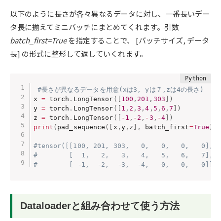
以下のように長さが各々異なるデータに対し、一番長いデー
タ長に揃えてミニバッチにまとめてくれます。引数
batch_first=True
を指定することで、 [バッチサイズ, データ
長] の形式に整形して返していくれます。
#長さが異なるデータを用意(xは3, yは７,zは4の長さ)
x 
=
 torch
.
LongTensor
(
[
100
,
201
,
303
]
)
y 
=
 torch
.
LongTensor
(
[
1
,
2
,
3
,
4
,
5
,
6
,
7
]
)
z 
=
 torch
.
LongTensor
(
[
-
1
,
-
2
,
-
3
,
-
4
]
)
print
(
pad_sequence
(
[
x
,
y
,
z
]
,
 batch_first
=
True
)
)
#tensor([[100, 201, 303,   0,   0,   0,   0],
#        [  1,   2,   3,   4,   5,   6,   7],
#        [ -1,  -2,  -3,  -4,   0,   0,   0]])
Dataloaderと組み合わせて使う方法