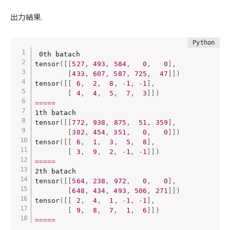
出力結果.
0th batach

tensor
(
[
[
527
,
493
,
584
,
0
,
0
]
,
[
433
,
607
,
587
,
725
,
47
]
]
)
tensor
(
[
[
6
,
2
,
8
,
-
1
,
-
1
]
,
[
4
,
4
,
5
,
7
,
3
]
]
)
==
==
=
1th batach

tensor
(
[
[
772
,
938
,
875
,
51
,
359
]
,
[
302
,
454
,
351
,
0
,
0
]
]
)
tensor
(
[
[
6
,
1
,
3
,
5
,
8
]
,
[
3
,
9
,
2
,
-
1
,
-
1
]
]
)
==
==
=
2th batach

tensor
(
[
[
564
,
238
,
972
,
0
,
0
]
,
[
648
,
434
,
493
,
506
,
271
]
]
)
tensor
(
[
[
2
,
4
,
1
,
-
1
,
-
1
]
,
[
9
,
8
,
7
,
1
,
6
]
]
)
==
==
=