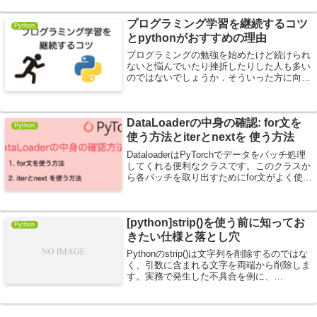
プログラミング学習を継続するコツ
Python
とpythonがおすすめの理由
プログラミングの勉強を始めたけど続けられ
ないと悩んでいたり挫折したりした人も多い
のではないでしょうか．そういった方に向け
て，どうすれば継続することができるかを自
分の経験も交えて紹介しています．初学者の
方になれば幸いです．
DataLoaderの中身の確認: for文を
Python
使う方法とiterとnextを 使う方法
DataloaderはPyTorchでデータをバッチ処理
してくれる便利なクラスです。このクラスか
ら各バッチを取り出すためにfor文がよく使わ
れますが、他の方法としてiterとnextを使う
方法もあります。
[python]strip()を使う前に知ってお
Python
きたい仕様と落とし穴
Pythonのstrip()は文字列を削除するのではな
く、引数に含まれる文字を両端から削除しま
す。実務で発生した不具合を例に、
removeprefix()・removesuffix()との違いや
CPythonのソースコードを交えながら挙動を
解説します。