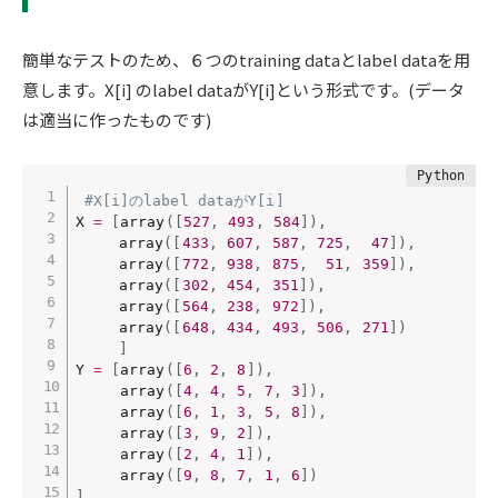
簡単なテストのため、６つのtraining dataとlabel dataを用
意します。X[i] のlabel dataがY[i]という形式です。(データ
は適当に作ったものです)
#X[i]のlabel dataがY[i]
X 
=
[
array
(
[
527
,
493
,
584
]
)
,
　　　array
(
[
433
,
607
,
587
,
725
,
47
]
)
,
　　　array
(
[
772
,
938
,
875
,
51
,
359
]
)
,
　　　array
(
[
302
,
454
,
351
]
)
,
　　　array
(
[
564
,
238
,
972
]
)
,
　　　array
(
[
648
,
434
,
493
,
506
,
271
]
)
]
Y 
=
[
array
(
[
6
,
2
,
8
]
)
,
     array
(
[
4
,
4
,
5
,
7
,
3
]
)
,
     array
(
[
6
,
1
,
3
,
5
,
8
]
)
,
     array
(
[
3
,
9
,
2
]
)
,
     array
(
[
2
,
4
,
1
]
)
,
     array
(
[
9
,
8
,
7
,
1
,
6
]
)
]