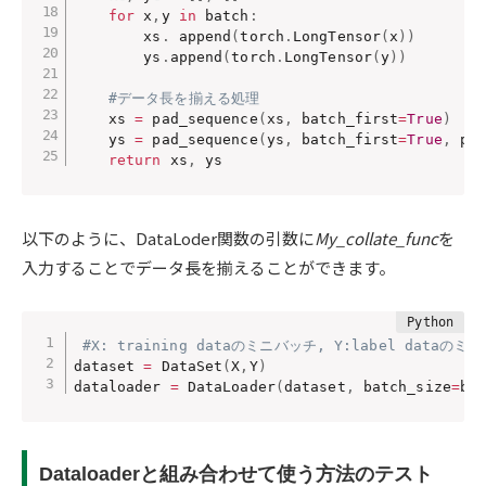
for
 x
,
y 
in
 batch
:
        xs
.
 append
(
torch
.
LongTensor
(
x
)
)
        ys
.
append
(
torch
.
LongTensor
(
y
)
)
#データ長を揃える処理
    xs 
=
 pad_sequence
(
xs
,
 batch_first
=
True
)
    ys 
=
 pad_sequence
(
ys
,
 batch_first
=
True
,
 pa
return
 xs
,
 ys
以下のように、DataLoder関数の引数に
My_collate_func
を
入力することでデータ長を揃えることができます。
#X: training dataのミニバッチ, Y:label dataのミ
dataset 
=
 DataSet
(
X
,
Y
)
dataloader 
=
 DataLoader
(
dataset
,
 batch_size
=
ba
Dataloaderと組み合わせて使う方法のテスト