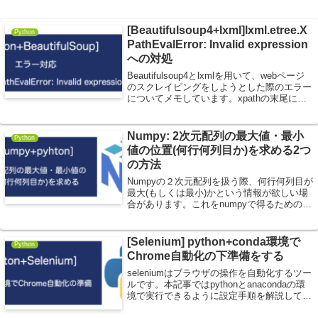
[Beautifulsoup4+lxml]lxml.etree.X
Python
PathEvalError: Invalid expression
への対処
Beautifulsoup4とlxmlを用いて、webページ
のスクレイピングをしようとした際のエラー
についてメモしています。xpathの末尾に余
計なスラッシュが残っているとエラーが発生
するので、利用する方は気をつけてくださ
い。
Numpy: 2次元配列の最大値・最小
Python
値の位置(何行何列目か)を求める2つ
の方法
Numpyの２次元配列を扱う際、何行何列目が
最大(もしくは最小)かという情報が欲しい場
合があります。これをnumpyで得るための2
つの方法をまとめたいと思います。
[Selenium] python+conda環境で
Python
Chrome自動化の下準備をする
seleniumはブラウザの操作を自動化するツー
ルです。本記事ではpythonとanacondaの環
境で実行できるように設定手順を解説してい
きます。