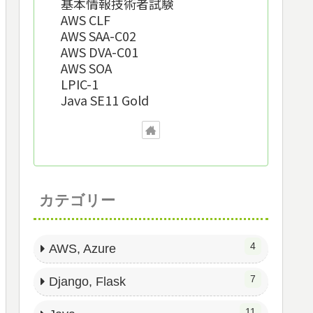
基本情報技術者試験
AWS CLF
AWS SAA-C02
AWS DVA-C01
AWS SOA
LPIC-1
Java SE11 Gold
カテゴリー
4
AWS, Azure
7
Django, Flask
11