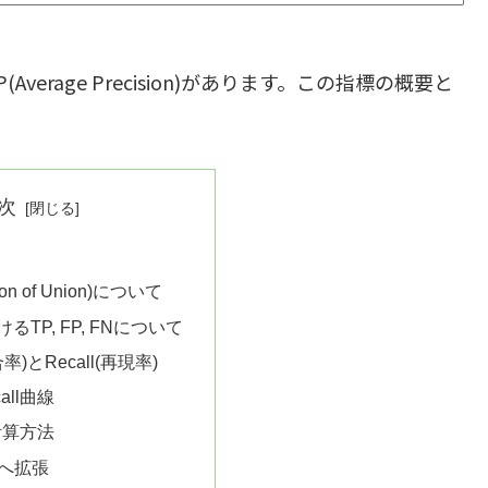
rage Precision)があります。この指標の概要と
次
ction of Union)について
TP, FP, FNについて
適合率)とRecall(再現率)
call曲線
計算方法
]へ拡張