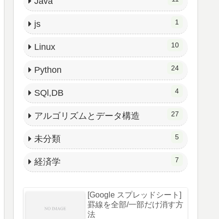
Java
1
js
10
Linux
24
Python
4
SQl,DB
27
アルゴリズムとデータ構造
5
未分類
7
経済学
[Google スプレッドシート]
罫線を全部/一部だけ消す方
法