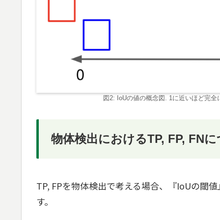
図2: IoUの値の概念図. 1に近いほど
物体検出におけるTP, FP, FN
TP, FPを物体検出で考える場合、『IoUの
す。