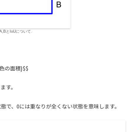
A,BとIoUについて.
灰色の面積}$$
きます。
状態で、0には重なりが全くない状態を意味します。