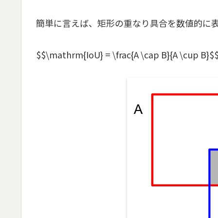
簡単に言えば、矩形の重なり具合を数値的に
$$\mathrm{IoU} = \frac{A \cap B}{A \cup B}$