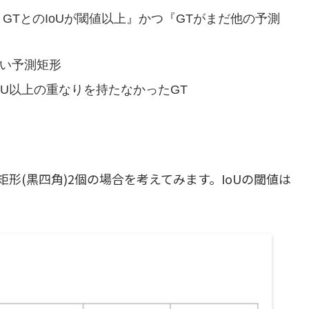
の予測矩形とGTとのIoUが閾値以上』かつ『GTがまだ他の予測
たさない予測矩形
矩形ともIoU以上の重なりを持たなかったGT
矩形(黒四角)2個の場合を考えてみます。IoUの閾値は