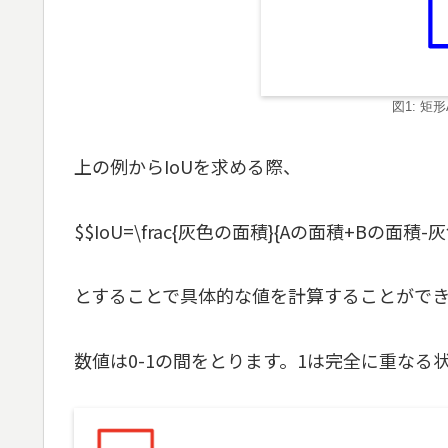
図1: 矩形
上の例からIoUを求める際、
$$IoU=\frac{灰色の面積}{Aの面積+Bの面積-
とすることで具体的な値を計算することがで
数値は0-1の間をとります。1は完全に重なる