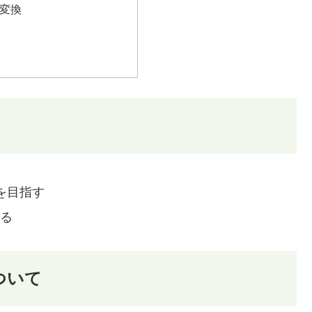
変換
を目指す
する
)について