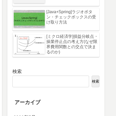
[Java+Spring]ラジオボタ
ン・チェックボックスの受
け取り方法
[ミクロ経済学]損益分岐点・
操業停止点の考え方(なぜ限
界費用関数との交点で決ま
るのか)
検索
検索
アーカイブ